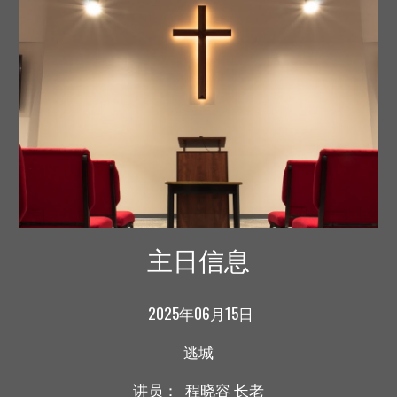
主日信息
202
5
年
06
月
15
日
逃城
讲员：
程晓容
长老